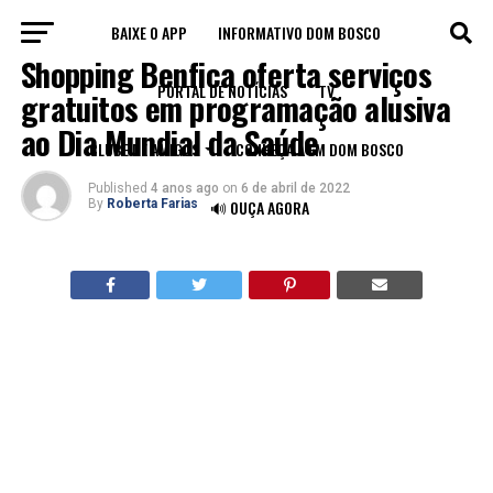
BAIXE O APP
INFORMATIVO DOM BOSCO
LEGADO
Shopping Benfica oferta serviços
PORTAL DE NOTÍCIAS
TV
gratuitos em programação alusiva
ao Dia Mundial da Saúde
CLUBE DE AMIGOS
CONHEÇA A FM DOM BOSCO
Published
4 anos ago
on
6 de abril de 2022
By
Roberta Farias
🔊 OUÇA AGORA