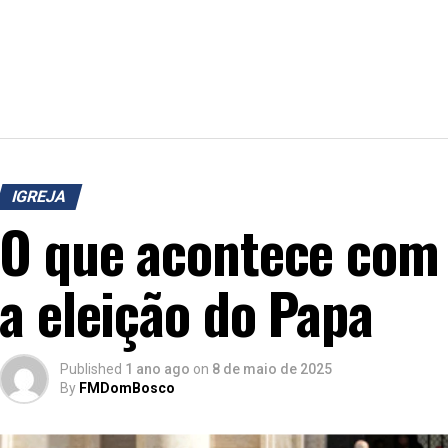
IGREJA
O que acontece com 
a eleição do Papa
Published
1 ano ago
on
8 de maio de 2025
By
FMDomBosco