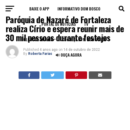
BAIXE O APP
INFORMATIVO DOM BOSCO
LEGADO
Paróquia de Nazaré de Fortaleza
PORTAL DE NOTÍCIAS
TV
realiza Círio e espera reunir mais de
30 mil pessoas durante festejos
CLUBE DE AMIGOS
CONHEÇA A FM DOM BOSCO
Published
4 anos ago
on
14 de outubro de 2022
By
Roberta Farias
🔊 OUÇA AGORA