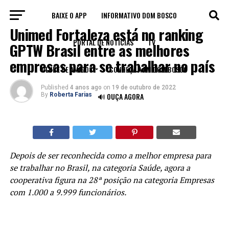
BAIXE O APP
INFORMATIVO DOM BOSCO
LEGADO
Unimed Fortaleza está no ranking
PORTAL DE NOTÍCIAS
TV
GPTW Brasil entre as melhores
empresas para se trabalhar no país
CLUBE DE AMIGOS
CONHEÇA A FM DOM BOSCO
Published
4 anos ago
on
19 de outubro de 2022
By
Roberta Farias
🔊 OUÇA AGORA
Depois de ser reconhecida como a melhor empresa para
se trabalhar no Brasil, na categoria Saúde, agora a
cooperativa figura na 28ª posição na categoria Empresas
com 1.000 a 9.999 funcionários.