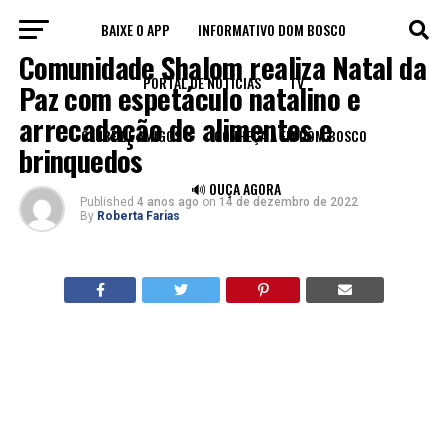
BAIXE O APP
INFORMATIVO DOM BOSCO
LEGADO
Comunidade Shalom realiza Natal da
PORTAL DE NOTÍCIAS
TV
Paz com espetáculo natalino e
arrecadação de alimentos e
CLUBE DE AMIGOS
CONHEÇA A FM DOM BOSCO
brinquedos
🔊 OUÇA AGORA
Published
4 anos ago
on
14 de dezembro de 2022
By
Roberta Farias