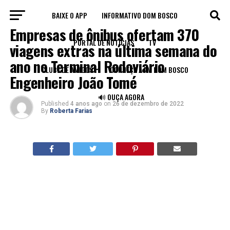
BAIXE O APP
INFORMATIVO DOM BOSCO
LEGADO
Empresas de ônibus ofertam 370
PORTAL DE NOTÍCIAS
TV
viagens extras na última semana do
ano no Terminal Rodoviário
CLUBE DE AMIGOS
CONHEÇA A FM DOM BOSCO
Engenheiro João Tomé
🔊 OUÇA AGORA
Published
4 anos ago
on
26 de dezembro de 2022
By
Roberta Farias