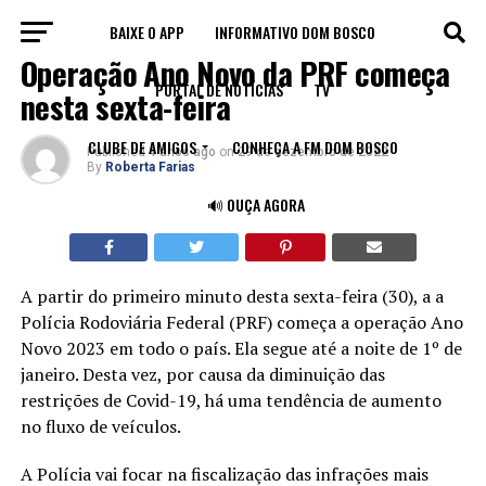
BAIXE O APP
INFORMATIVO DOM BOSCO
LEGADO
Operação Ano Novo da PRF começa
PORTAL DE NOTÍCIAS
TV
nesta sexta-feira
CLUBE DE AMIGOS
CONHEÇA A FM DOM BOSCO
Published
4 anos ago
on
29 de dezembro de 2022
By
Roberta Farias
🔊 OUÇA AGORA
A partir do primeiro minuto desta sexta-feira (30), a a
Polícia Rodoviária Federal (PRF) começa a operação Ano
Novo 2023 em todo o país. Ela segue até a noite de 1º de
janeiro. Desta vez, por causa da diminuição das
restrições de Covid-19, há uma tendência de aumento
no fluxo de veículos.
A Polícia vai focar na fiscalização das infrações mais