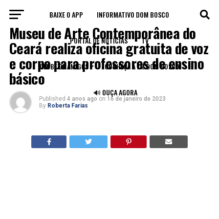
BAIXE O APP
INFORMATIVO DOM BOSCO
LEGADO
Museu de Arte Contemporânea do
PORTAL DE NOTÍCIAS
TV
Ceará realiza oficina gratuita de voz
e corpo para professores de ensino
CLUBE DE AMIGOS
CONHEÇA A FM DOM BOSCO
básico
🔊 OUÇA AGORA
Published
4 anos ago
on
16 de janeiro de 2023
By
Roberta Farias