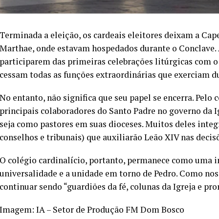
Terminada a eleição, os cardeais eleitores deixam a Ca
Marthae, onde estavam hospedados durante o Conclave.
participarem das primeiras celebrações litúrgicas com o
cessam todas as funções extraordinárias que exerciam du
No entanto, não significa que seu papel se encerra. Pelo 
principais colaboradores do Santo Padre no governo da 
seja como pastores em suas dioceses. Muitos deles integ
conselhos e tribunais) que auxiliarão Leão XIV nas decis
O colégio cardinalício, portanto, permanece como uma ins
universalidade e a unidade em torno de Pedro. Como nos 
continuar sendo “guardiões da fé, colunas da Igreja e p
Imagem: IA – Setor de Produção FM Dom Bosco