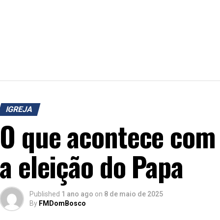
IGREJA
O que acontece com 
a eleição do Papa
Published
1 ano ago
on
8 de maio de 2025
By
FMDomBosco