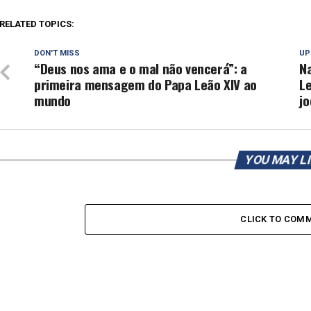
RELATED TOPICS:
DON'T MISS
UP
“Deus nos ama e o mal não vencerá”: a
Na
primeira mensagem do Papa Leão XIV ao
L
mundo
jo
YOU MAY L
CLICK TO COM