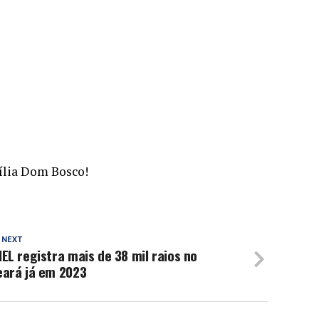
mília Dom Bosco!
 NEXT
EL registra mais de 38 mil raios no
eará já em 2023