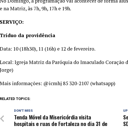
No Domingo, a programação vai acontecer de forma alus
e na Matriz, às 7h, 9h, 17h e 19h.
SERVIÇO:
Tríduo da providência
Data: 10 (18h30), 11 (16h) e 12 de fevereiro.
Local: Igreja Matriz da Paróquia do Imaculado Coração 
Jorge)
Mais informações: @icmhj 85 320-2107 (whatsapp)
RELATED TOPICS:
DON'T MISS
UP
Tenda Móvel da Misericórdia visita
Se
hospitais e ruas de Fortaleza no dia 31 de
S