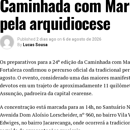
Caminhada com Mari
pela arquidiocese
Published
2 dias ago
on
6 de agosto de 2026
By
Lucas Sousa
Os preparativos para a 24ª edição da Caminhada com Mar
Fortaleza confirmou o percurso oficial da tradicional pe
agosto. O evento, considerado uma das maiores manifesta
devotos em um trajeto de aproximadamente 11 quilôm
Assunção, padroeira da capital cearense.
A concentração está marcada para as 14h, no Santuário 
Avenida Dom Aloísio Lorscheider, nº 960, no bairro Vila 
Edwiges, no bairro Jacarecanga, onde ocorrerá a tradici