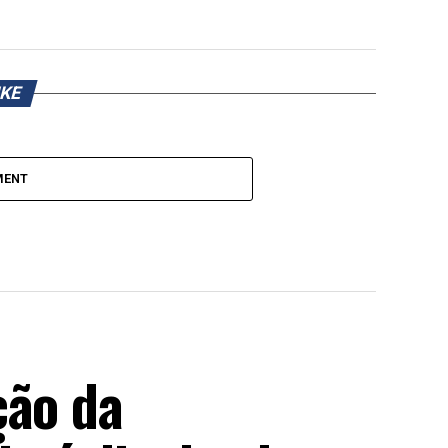
IKE
MENT
ção da