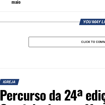
maio
YOU MAY L
CLICK TO COM
IGREJA
Percurso da 24ª edi