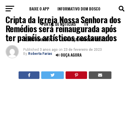
BAIXE O APP
INFORMATIVO DOM BOSCO
FORTALEZA
Cripta da Igreja Nossa Senhora dos
PORTAL DE NOTÍCIAS
TV
Remédios será reinaugurada após
ter painéis artísticos restaurados
CLUBE DE AMIGOS
CONHEÇA A FM DOM BOSCO
Published
3 anos ago
on
23 de fevereiro de 2023
By
Roberta Farias
🔊 OUÇA AGORA