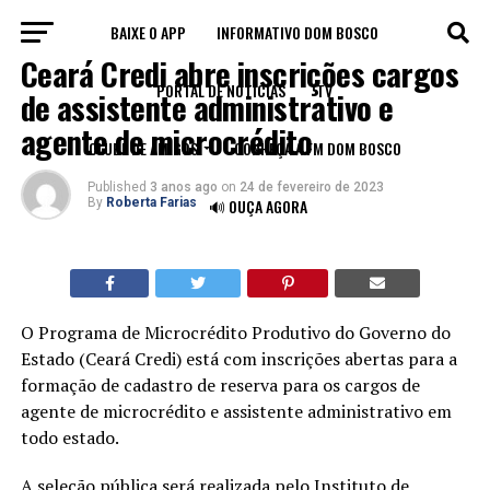
BAIXE O APP
INFORMATIVO DOM BOSCO
BLOG
Ceará Credi abre inscrições cargos
PORTAL DE NOTÍCIAS
TV
de assistente administrativo e
agente de microcrédito
CLUBE DE AMIGOS
CONHEÇA A FM DOM BOSCO
Published
3 anos ago
on
24 de fevereiro de 2023
By
Roberta Farias
🔊 OUÇA AGORA
O Programa de Microcrédito Produtivo do Governo do
Estado (Ceará Credi) está com inscrições abertas para a
formação de cadastro de reserva para os cargos de
agente de microcrédito e assistente administrativo em
todo estado.
A seleção pública será realizada pelo Instituto de