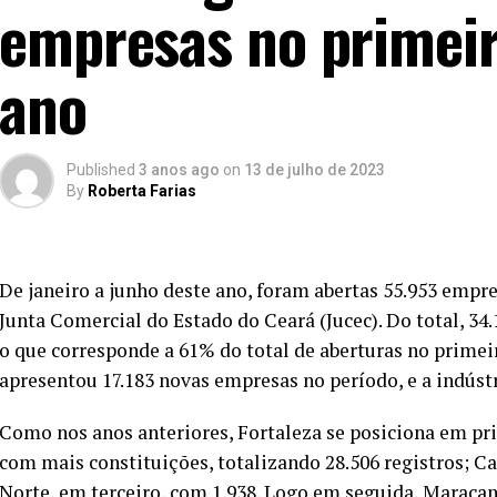
empresas no primeir
ano
Published
3 anos ago
on
13 de julho de 2023
By
Roberta Farias
De janeiro a junho deste ano, foram abertas 55.953 empr
Junta Comercial do Estado do Ceará (Jucec). Do total, 3
o que corresponde a 61% do total de aberturas no primei
apresentou 17.183 novas empresas no período, e a indústr
Como nos anos anteriores, Fortaleza se posiciona em pr
com mais constituições, totalizando 28.506 registros; C
Norte, em terceiro, com 1.938. Logo em seguida, Maracana