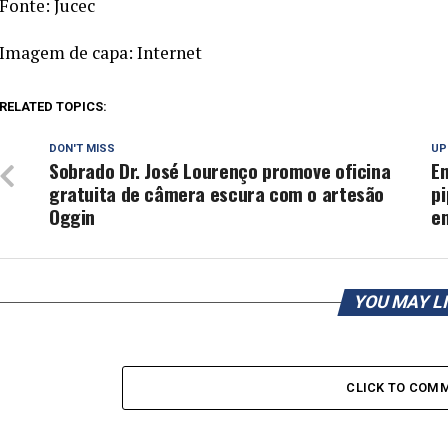
Fonte: Jucec
Imagem de capa: Internet
RELATED TOPICS:
DON'T MISS
UP
Sobrado Dr. José Lourenço promove oficina
E
gratuita de câmera escura com o artesão
pi
Oggin
e
YOU MAY L
CLICK TO COM