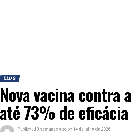
BLOG
Nova vacina contra a
até 73% de eficácia
Published
3 semanas ago
on
14 de julho de 2026