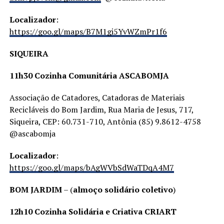
Localizador
:
https://goo.gl/maps/B7M1gi5YvWZmPr1f6
SIQUEIRA
11h30 Cozinha Comunitária ASCABOMJA
Associação de Catadores, Catadoras de Materiais
Recicláveis do Bom Jardim, Rua Maria de Jesus, 717,
Siqueira, CEP: 60.731-710, Antônia (85) 9.8612-4758
@ascabomja
Localizador
:
https://goo.gl/maps/bAgWVbSdWaTDqA4M7
BOM JARDIM
– (
almoço solidário coletivo
)
12h10 Cozinha Solidária e Criativa CRIART