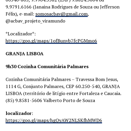
9.9791.6166 (Janaina Rodrigues de Souza ou Jefferson
Félix), e-mail:
somosacbav@gmail.com
,
@acbav_projeto_viramundo
*Localizador*:
https://goo.gl/maps/1ofBunvb7fcPGMmo6
GRANJA LISBOA
9h30 Cozinha Comunitária Palmares
Cozinha Comunitária Palmares – Travessa Bom Jesus,
1114 G, Conjunto Palmares, CEP 60.250-540, GRANJA
LISBOA (território de litígio entre Fortaleza e Caucaia.
(85) 9.8581-5606 Valberto Porto de Souza
localizador
:
https://goo.gl/maps/hgQyAW2NLSKfhMWD6