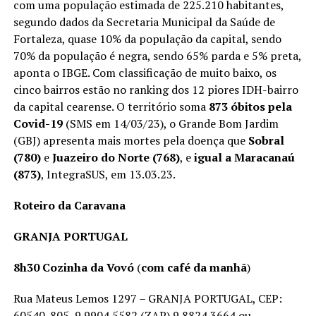
com uma população estimada de 225.210 habitantes,
segundo dados da Secretaria Municipal da Saúde de
Fortaleza, quase 10% da população da capital, sendo
70% da população é negra, sendo 65% parda e 5% preta,
aponta o IBGE. Com classificação de muito baixo, os
cinco bairros estão no ranking dos 12 piores IDH-bairro
da capital cearense. O território soma
873 óbitos pela
Covid-19
(SMS em 14/03/23), o Grande Bom Jardim
(GBJ) apresenta mais mortes pela doença que
Sobral
(780)
e
Juazeiro do Norte (768)
, e
igual a Maracanaú
(873)
, IntegraSUS, em 13.03.23.
Roteiro da Caravana
GRANJA PORTUGAL
8h30 Cozinha da Vovó
(
com café da manhã
)
Rua Mateus Lemos 1297 – GRANJA PORTUGAL, CEP:
60540-805, 9.9904.5582 (ZAP) 9.8824.3664 ou