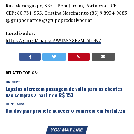
Rua Maranguape, 385 – Bom Jardim, Fortaleza – CE,
CEP: 60.731-555, Cristina Nascimento (85) 9.8934-9883
@grupocriartce @grupoprodutivocriat
Localizador
:
https://goo.gl/maps/o9WJ3SN8FgMTdscN7
RELATED TOPICS:
UP NEXT
Lojistas oferecem passagem de volta para os clientes
nas compras a partir de R$ 150
DON'T MISS
Dia dos pais promete aquecer o comércio em Fortaleza
YOU MAY LIKE