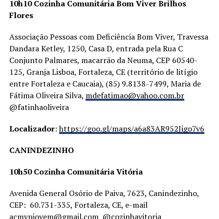
10h10 Cozinha Comunitária Bom Viver Brilhos
Flores
Associação Pessoas com Deficiência Bom Viver, Travessa
Dandara Ketley, 1250, Casa D, entrada pela Rua C
Conjunto Palmares, macarrão da Neuma, CEP 60540-
125, Granja Lisboa, Fortaleza, CE (território de litígio
entre Fortaleza e Caucaia), (85) 9.8138-7499, Maria de
Fátima Oliveira Silva,
mdefatimao@yahoo.com.br
@fatinhaoliveira
Localizador
:
https://goo.gl/maps/a6a83AR952Jigo7v6
CANINDEZINHO
10h50 Cozinha Comunitária Vitória
Avenida General Osório de Paiva, 7623, Canindezinho,
CEP: 60.731-335, Fortaleza, CE, e-mail
acmvpjovem@gmail.com
@cozinhavitoria