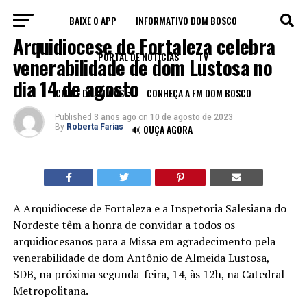
BAIXE O APP
INFORMATIVO DOM BOSCO
BLOG
Arquidiocese de Fortaleza celebra
PORTAL DE NOTÍCIAS
TV
venerabilidade de dom Lustosa no
dia 14 de agosto
CLUBE DE AMIGOS
CONHEÇA A FM DOM BOSCO
Published
3 anos ago
on
10 de agosto de 2023
By
Roberta Farias
🔊 OUÇA AGORA
A Arquidiocese de Fortaleza e a Inspetoria Salesiana do
Nordeste têm a honra de convidar a todos os
arquidiocesanos para a Missa em agradecimento pela
venerabilidade de dom Antônio de Almeida Lustosa,
SDB, na próxima segunda-feira, 14, às 12h, na Catedral
Metropolitana.