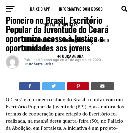
BAIXE O APP
INFORMATIVO DOM BOSCO
FORTALEZA
Pioneiro no Brasil, Escritório
PORTAL DE NOTÍCIAS
TV
Popular da Juventude do Ceará
oportuniza acesso à Justiça e
CLUBE DE AMIGOS
CONHEÇA A FM DOM BOSCO
oportunidades aos jovens
🔊 OUÇA AGORA
Published
3 anos ago
on
31 de agosto de 2023
By
Roberta Farias
O Ceará é o primeiro estado do Brasil a contar com um
Escritório Popular da Juventude (EPJ). A assinatura dos
termos de cooperação para criação do Escritório foi
realizada, na manhã desta quarta-feira (30), no Palácio
da Abolição, em Fortaleza. A iniciativa é um projeto-