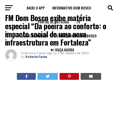
BAIXE O APP
INFORMATIVO DOM BOSCO
FORTALEZA
FM Dom Bosco exibe matéria
PORTAL DE NOTÍCIAS
TV
especial “Da poeira ao conforto: o
impacto social de uma nova
CLUBE DE AMIGOS
CONHEÇA A FM DOM BOSCO
infraestrutura em Fortaleza”
🔊 OUÇA AGORA
Published
3 anos ago
on
2 de outubro de 2023
By
Roberta Farias