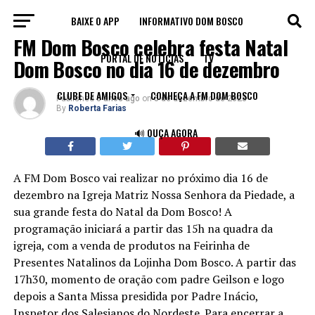
BAIXE O APP
INFORMATIVO DOM BOSCO
BLOG
FM Dom Bosco celebra festa Natal
PORTAL DE NOTÍCIAS
TV
Dom Bosco no dia 16 de dezembro
CLUBE DE AMIGOS
CONHEÇA A FM DOM BOSCO
Published
3 anos ago
on
5 de dezembro de 2023
By
Roberta Farias
🔊 OUÇA AGORA
A FM Dom Bosco vai realizar no próximo dia 16 de
dezembro na Igreja Matriz Nossa Senhora da Piedade, a
sua grande festa do Natal da Dom Bosco! A
programação iniciará a partir das 15h na quadra da
igreja, com a venda de produtos na Feirinha de
Presentes Natalinos da Lojinha Dom Bosco. A partir das
17h30, momento de oração com padre Geilson e logo
depois a Santa Missa presidida por Padre Inácio,
Inspetor dos Salesianos do Nordeste. Para encerrar a