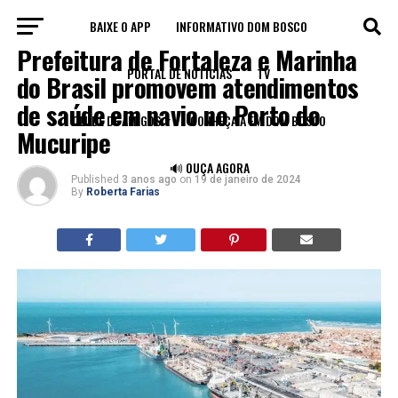
BAIXE O APP
INFORMATIVO DOM BOSCO
SAÚDE
Prefeitura de Fortaleza e Marinha
PORTAL DE NOTÍCIAS
TV
do Brasil promovem atendimentos
de saúde em navio no Porto do
CLUBE DE AMIGOS
CONHEÇA A FM DOM BOSCO
Mucuripe
🔊 OUÇA AGORA
Published
3 anos ago
on
19 de janeiro de 2024
By
Roberta Farias