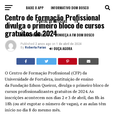
BAIXE O APP
INFORMATIVO DOM BOSCO
VAGAS
Centro de Formação Profissional
PORTAL DE NOTÍCIAS
TV
divulga o primeiro bloco de cursos
gratuitos de 2024
CLUBE DE AMIGOS
CONHEÇA A FM DOM BOSCO
Published
2 anos ago
on
1 de abril de 2024
By
Roberta Farias
🔊 OUÇA AGORA
O Centro de Formação Profissional (CFP) da
Universidade de Fortaleza, instituição de ensino
da Fundação Edson Queiroz, divulga o primeiro bloco de
cursos profissionalizantes gratuitos de 2024. As
inscrições acontecem nos dias 2 e 3 de abril, das 8h às
18h (ou até esgotar o número de vagas), e as aulas têm
início no dia 8 do mesmo mês.