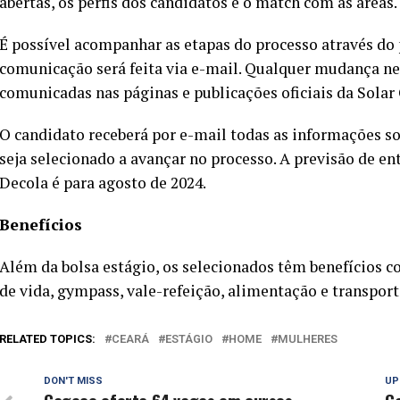
abertas, os perfis dos candidatos e o match com as áreas.
É possível acompanhar as etapas do processo através do p
comunicação será feita via e-mail. Qualquer mudança ne
comunicadas nas páginas e publicações oficiais da Solar
O candidato receberá por e-mail todas as informações sob
seja selecionado a avançar no processo. A previsão de e
Decola é para agosto de 2024.
Benefícios
Além da bolsa estágio, os selecionados têm benefícios 
de vida, gympass, vale-refeição, alimentação e transport
RELATED TOPICS:
CEARÁ
ESTÁGIO
HOME
MULHERES
DON'T MISS
UP