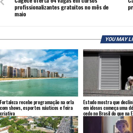
Cagece oferta 64 vagas em cursos
C
profissionalizantes gratuitos no mês de
pr
maio
YOU MAY L
Fortaleza recebe programação na orla
Estudo mostra que declíni
com shows, esportes náuticos e feira
em idosos começa uma dé
criativa
cedo no Brasil do que na 