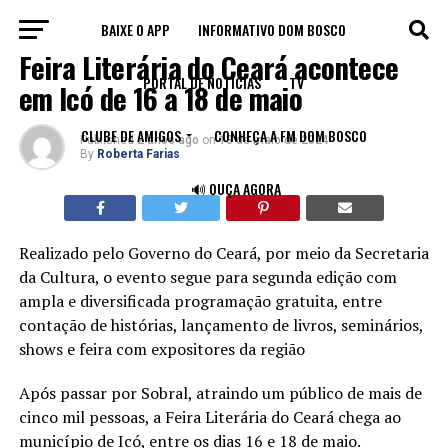
BAIXE O APP
INFORMATIVO DOM BOSCO
CULTURA
Feira Literária do Ceará acontece
PORTAL DE NOTÍCIAS
TV
em Icó de 16 a 18 de maio
CLUBE DE AMIGOS
CONHEÇA A FM DOM BOSCO
Published
2 anos ago
on
13 de maio de 2024
By
Roberta Farias
🔊 OUÇA AGORA
Realizado pelo Governo do Ceará, por meio da Secretaria
da Cultura, o evento segue para segunda edição com
ampla e diversificada programação gratuita, entre
contação de histórias, lançamento de livros, seminários,
shows e feira com expositores da região
Após passar por Sobral, atraindo um público de mais de
cinco mil pessoas, a Feira Literária do Ceará chega ao
município de Icó, entre os dias 16 e 18 de maio.