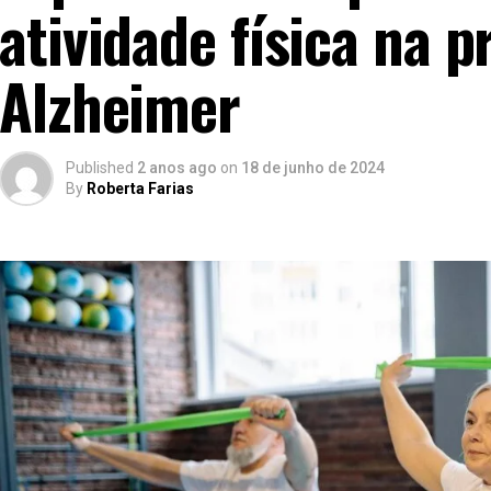
atividade física na 
Alzheimer
Published
2 anos ago
on
18 de junho de 2024
By
Roberta Farias