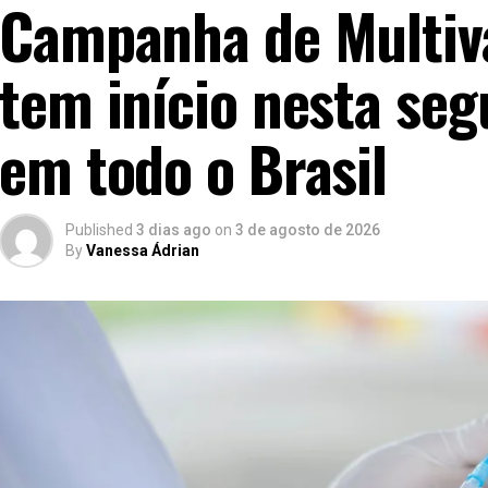
Campanha de Multiv
tem início nesta seg
em todo o Brasil
Published
3 dias ago
on
3 de agosto de 2026
By
Vanessa Ádrian