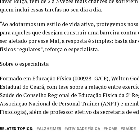
lavar louça, têm de 2 a 3 vezes mais chances de sofrer
quem inclui essas tarefas no seu dia a dia.
“Ao adotarmos um estilo de vida ativo, protegemos noss
para aqueles que desejam construir uma barreira contra
ser afetado por esse Mal, a resposta é simples: basta da
físicos regulares”, reforça o especialista.
Sobre o especialista
Formado em Educação Física (000928- G/CE), Welton God
Estadual do Ceará, com tese sobre a relação entre exercí
Saúde do Conselho Regional de Educação Física da 5ª Regi
Associação Nacional de Personal Trainer (ANPT) e membr
Fisiologia), além de professor efetivo da secretaria de 
RELATED TOPICS:
ALZHEIMER
ATIVIDADE FÍSICA
HOME
SAÚDE