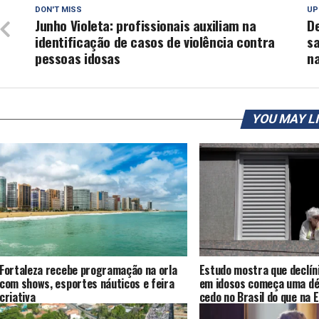
DON'T MISS
UP
Junho Violeta: profissionais auxiliam na
De
identificação de casos de violência contra
s
pessoas idosas
na
YOU MAY L
Fortaleza recebe programação na orla
Estudo mostra que declíni
com shows, esportes náuticos e feira
em idosos começa uma dé
criativa
cedo no Brasil do que na 