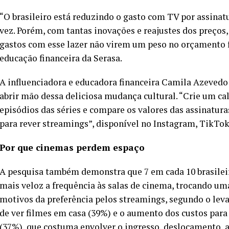
“O brasileiro está reduzindo o gasto com TV por assinatu
vez. Porém, com tantas inovações e reajustes dos preços, 
gastos com esse lazer não virem um peso no orçamento f
educação financeira da Serasa.
A influenciadora e educadora financeira Camila Azeved
abrir mão dessa deliciosa mudança cultural. “Crie um ca
episódios das séries e compare os valores das assinatura
para rever streamings”, disponível no Instagram, TikTok
Por que cinemas perdem espaço
A pesquisa também demonstra que 7 em cada 10 brasilei
mais veloz a frequência às salas de cinema, trocando uma
motivos da preferência pelos streamings, segundo o leva
de ver filmes em casa (39%) e o aumento dos custos para
(37%), que costuma envolver o ingresso, deslocamento, 