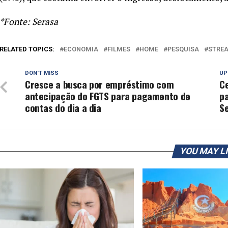
*Fonte: Serasa
RELATED TOPICS:
ECONOMIA
FILMES
HOME
PESQUISA
STRE
DON'T MISS
UP
Cresce a busca por empréstimo com
Ce
antecipação do FGTS para pagamento de
p
contas do dia a dia
S
YOU MAY L