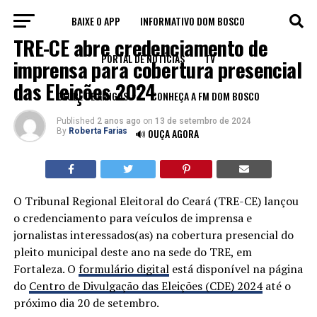
BAIXE O APP
INFORMATIVO DOM BOSCO
FORTALEZA
TRE-CE abre credenciamento de
PORTAL DE NOTÍCIAS
TV
imprensa para cobertura presencial
das Eleições 2024
CLUBE DE AMIGOS
CONHEÇA A FM DOM BOSCO
Published
2 anos ago
on
13 de setembro de 2024
By
Roberta Farias
🔊 OUÇA AGORA
O Tribunal Regional Eleitoral do Ceará (TRE-CE) lançou
o credenciamento para veículos de imprensa e
jornalistas interessados(as) na cobertura presencial do
pleito municipal deste ano na sede do TRE, em
Fortaleza. O
formulário digital
está disponível na página
do
Centro de Divulgação das Eleições (CDE) 2024
até o
próximo dia 20 de setembro.