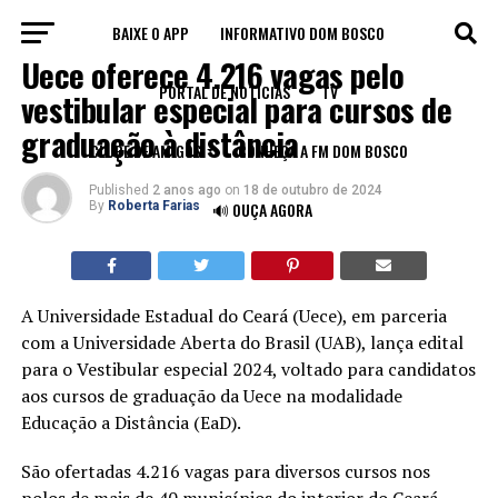
BAIXE O APP
INFORMATIVO DOM BOSCO
EDUCAÇÃO
Uece oferece 4.216 vagas pelo
PORTAL DE NOTÍCIAS
TV
vestibular especial para cursos de
graduação à distância
CLUBE DE AMIGOS
CONHEÇA A FM DOM BOSCO
Published
2 anos ago
on
18 de outubro de 2024
By
Roberta Farias
🔊 OUÇA AGORA
A Universidade Estadual do Ceará (Uece), em parceria
com a Universidade Aberta do Brasil (UAB), lança edital
para o Vestibular especial 2024, voltado para candidatos
aos cursos de graduação da Uece na modalidade
Educação a Distância (EaD).
São ofertadas 4.216 vagas para diversos cursos nos
polos de mais de 40 municípios do interior do Ceará,