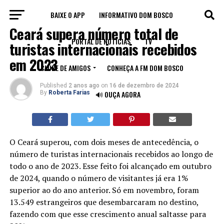
BAIXE O APP
INFORMATIVO DOM BOSCO
CEARÁ
Ceará supera número total de
PORTAL DE NOTÍCIAS
TV
turistas internacionais recebidos
em 2023
CLUBE DE AMIGOS
CONHEÇA A FM DOM BOSCO
Published
2 anos ago
on
16 de dezembro de 2024
By
Roberta Farias
🔊 OUÇA AGORA
O Ceará superou, com dois meses de antecedência, o
número de turistas internacionais recebidos ao longo de
todo o ano de 2023. Esse feito foi alcançado em outubro
de 2024, quando o número de visitantes já era 1%
superior ao do ano anterior. Só em novembro, foram
13.549 estrangeiros que desembarcaram no destino,
fazendo com que esse crescimento anual saltasse para