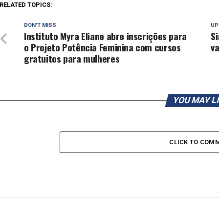
RELATED TOPICS:
DON'T MISS
UP
Instituto Myra Eliane abre inscrições para
Si
o Projeto Potência Feminina com cursos
v
gratuitos para mulheres
YOU MAY L
CLICK TO COM