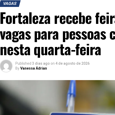
VAGAS
Fortaleza recebe fe
vagas para pessoas 
nesta quarta-feira
Published
3 dias ago
on
4 de agosto de 2026
By
Vanessa Ádrian