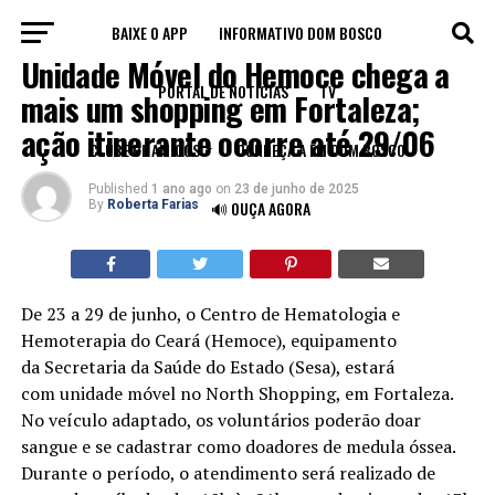
BAIXE O APP
INFORMATIVO DOM BOSCO
SAÚDE
Unidade Móvel do Hemoce chega a
PORTAL DE NOTÍCIAS
TV
mais um shopping em Fortaleza;
ação itinerante ocorre até 29/06
CLUBE DE AMIGOS
CONHEÇA A FM DOM BOSCO
Published
1 ano ago
on
23 de junho de 2025
By
Roberta Farias
🔊 OUÇA AGORA
De 23 a 29 de junho, o Centro de Hematologia e
Hemoterapia do Ceará (Hemoce), equipamento
da Secretaria da Saúde do Estado (Sesa), estará
com unidade móvel no North Shopping, em Fortaleza.
No veículo adaptado, os voluntários poderão doar
sangue e se cadastrar como doadores de medula óssea.
Durante o período, o atendimento será realizado de