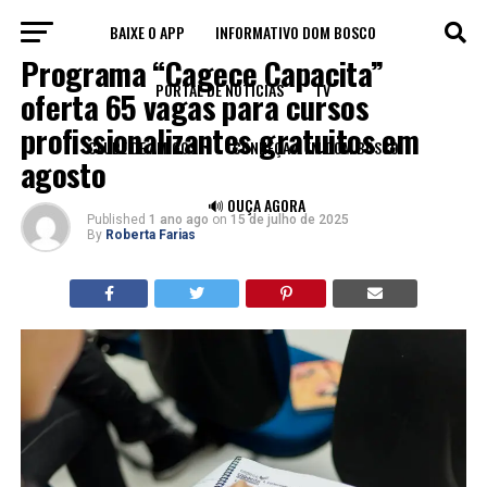
BAIXE O APP
INFORMATIVO DOM BOSCO
VAGAS
Programa “Cagece Capacita”
PORTAL DE NOTÍCIAS
TV
oferta 65 vagas para cursos
profissionalizantes gratuitos em
CLUBE DE AMIGOS
CONHEÇA A FM DOM BOSCO
agosto
🔊 OUÇA AGORA
Published
1 ano ago
on
15 de julho de 2025
By
Roberta Farias