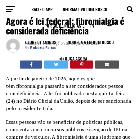
BAIXE O APP
INFORMATIVO DOM BOSCO
SAÚDE
Agora é lei federal: fibromialgia é
PORTAL DE NOTÍCIAS
TV
considerada deficiência
CLUBE DE AMIGOS
CONHEÇA A FM DOM BOSCO
Published
1 ano ago
on
25 de julho de 2025
By
Roberta Farias
🔊 OUÇA AGORA
A partir de janeiro de 2026, aqueles que
têm fibromialgia passarão a ser considerados pessoa
com deficiência.
A lei foi publicada nesta quinta-feira
(24) no Diário Oficial da União, depois de ser sancionada
pelo presidente Lula.
Essas pessoas vão se beneficiar de políticas públicas,
como cotas em concursos públicos e isenção de IPI na
compra de veículos. A
fibromialgia é uma síndrome
que