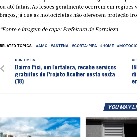
ou até fatais. As lesões geralmente ocorrem em regiões 
braços, já que as motocicletas não oferecem proteção fro
*Fonte e imagem de capa: Prefeitura de Fortaleza
RELATED TOPICS:
AMC
ANTENA
CORTA-PIPA
HOME
MOTOCIC
DON'T MISS
UP
Bairro Pici, em Fortaleza, recebe serviços
IN
gratuitos do Projeto Acolher nesta sexta
d
(18)
e
YOU MAY L