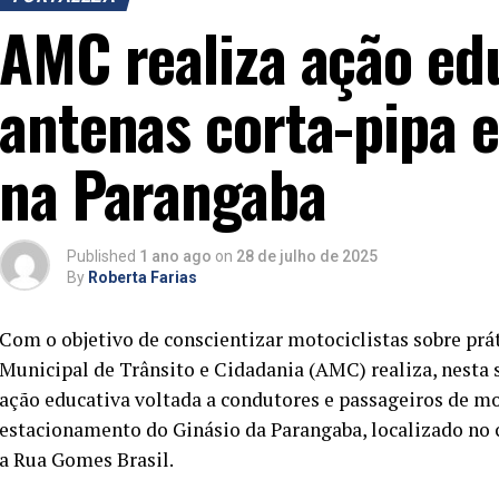
AMC realiza ação edu
antenas corta-pipa 
na Parangaba
Published
1 ano ago
on
28 de julho de 2025
By
Roberta Farias
Com o objetivo de conscientizar motociclistas sobre prát
Municipal de Trânsito e Cidadania (AMC) realiza, nesta s
ação educativa voltada a condutores e passageiros de mo
estacionamento do Ginásio da Parangaba, localizado no 
a Rua Gomes Brasil.