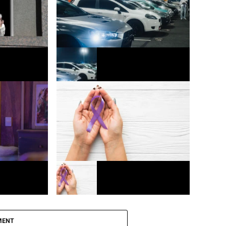
o funcional
Mercado automotivo registra 3º melhor
cada mais
mês de julho em vendas de veículos
Europa
ega a
Agosto lilás: Fortaleza realiza ações
para combater a violência contra a
MENT