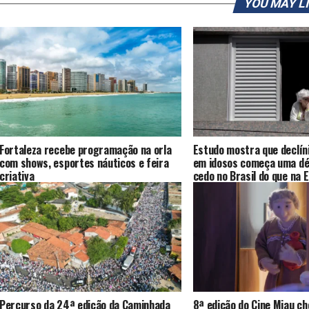
YOU MAY L
Fortaleza recebe programação na orla
Estudo mostra que declíni
com shows, esportes náuticos e feira
em idosos começa uma dé
criativa
cedo no Brasil do que na 
Percurso da 24ª edição da Caminhada
8ª edição do Cine Miau ch