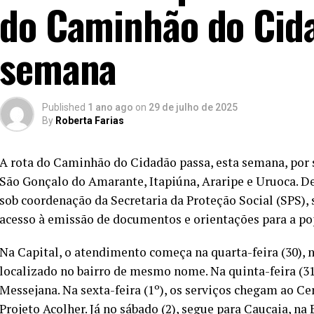
do Caminhão do Cid
semana
Published
1 ano ago
on
29 de julho de 2025
By
Roberta Farias
A rota do Caminhão do Cidadão passa, esta semana, por s
São Gonçalo do Amarante, Itapiúna, Araripe e Uruoca. De 
sob coordenação da Secretaria da Proteção Social (SPS
acesso à emissão de documentos e orientações para a po
Na Capital, o atendimento começa na quarta-feira (30), 
localizado no bairro de mesmo nome. Na quinta-feira (31
Messejana. Na sexta-feira (1º), os serviços chegam ao C
Projeto Acolher. Já no sábado (2), segue para Caucaia, na