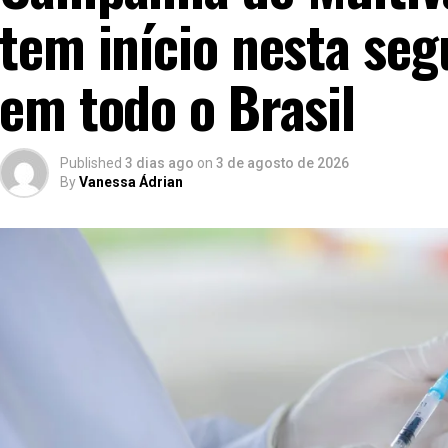
tem início nesta seg
em todo o Brasil
Published
3 dias ago
on
3 de agosto de 2026
By
Vanessa Ádrian