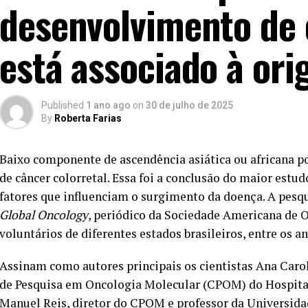
desenvolvimento de 
está associado à ori
Published
1 ano ago
on
30 de julho de 2025
By
Roberta Farias
Baixo componente de ascendência asiática ou africana p
de câncer colorretal. Essa foi a conclusão do maior estu
fatores que influenciam o surgimento da doença. A pesqu
Global Oncology
, periódico da Sociedade Americana de On
voluntários de diferentes estados brasileiros, entre os an
Assinam como autores principais os cientistas Ana Caro
de Pesquisa em Oncologia Molecular (CPOM) do Hospital
Manuel Reis, diretor do CPOM e professor da Universida