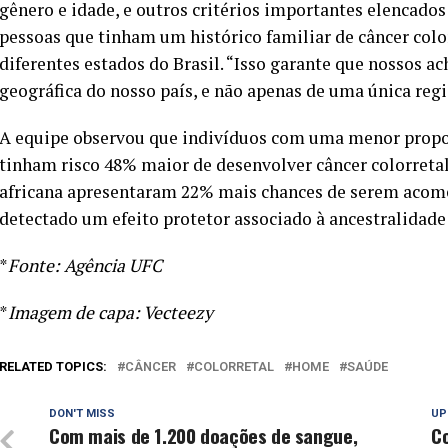
gênero e idade, e outros critérios importantes elencado
pessoas que tinham um histórico familiar de câncer color
diferentes estados do Brasil. “Isso garante que nossos a
geográfica do nosso país, e não apenas de uma única regiã
A equipe observou que indivíduos com uma menor propor
tinham risco 48% maior de desenvolver câncer colorreta
africana apresentaram 22% mais chances de serem acome
detectado um efeito protetor associado à ancestralidade
*
Fonte: Agência UFC
*
Imagem de capa: Vecteezy
RELATED TOPICS:
CÂNCER
COLORRETAL
HOME
SAÚDE
DON'T MISS
UP
Com mais de 1.200 doações de sangue,
C