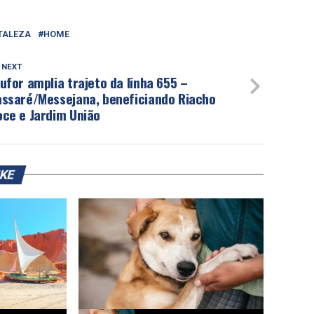
TALEZA
HOME
 NEXT
ufor amplia trajeto da linha 655 –
assaré/Messejana, beneficiando Riacho
oce e Jardim União
IKE