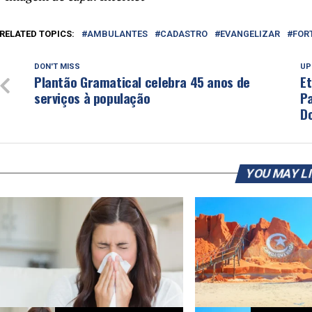
RELATED TOPICS:
AMBULANTES
CADASTRO
EVANGELIZAR
FOR
DON'T MISS
UP
Plantão Gramatical celebra 45 anos de
Et
serviços à população
P
D
YOU MAY L