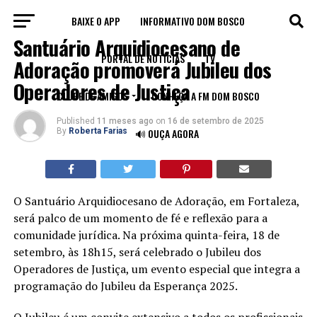
BAIXE O APP
INFORMATIVO DOM BOSCO
IGREJA
Santuário Arquidiocesano de
PORTAL DE NOTÍCIAS
TV
Adoração promoverá Jubileu dos
Operadores de Justiça
CLUBE DE AMIGOS
CONHEÇA A FM DOM BOSCO
Published
11 meses ago
on
16 de setembro de 2025
By
Roberta Farias
🔊 OUÇA AGORA
O Santuário Arquidiocesano de Adoração, em Fortaleza,
será palco de um momento de fé e reflexão para a
comunidade jurídica. Na próxima quinta-feira, 18 de
setembro, às 18h15, será celebrado o Jubileu dos
Operadores de Justiça, um evento especial que integra a
programação do Jubileu da Esperança 2025.
O Jubileu é um convite extensivo a todos os profissionais