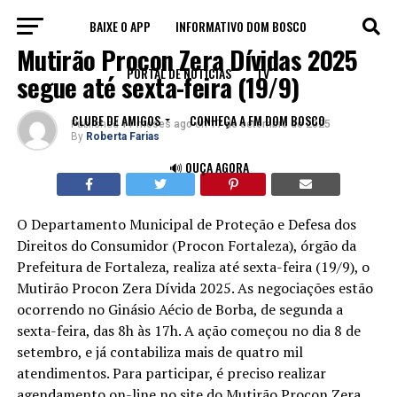
BAIXE O APP
INFORMATIVO DOM BOSCO
ECONOMIA
Mutirão Procon Zera Dívidas 2025
PORTAL DE NOTÍCIAS
TV
segue até sexta-feira (19/9)
CLUBE DE AMIGOS
CONHEÇA A FM DOM BOSCO
Published
11 meses ago
on
17 de setembro de 2025
By
Roberta Farias
🔊 OUÇA AGORA
O Departamento Municipal de Proteção e Defesa dos
Direitos do Consumidor (Procon Fortaleza), órgão da
Prefeitura de Fortaleza, realiza até sexta-feira (19/9), o
Mutirão Procon Zera Dívida 2025. As negociações estão
ocorrendo no Ginásio Aécio de Borba, de segunda a
sexta-feira, das 8h às 17h. A ação começou no dia 8 de
setembro, e já contabiliza mais de quatro mil
atendimentos. Para participar, é preciso realizar
agendamento on-line no site do Mutirão Procon Zera