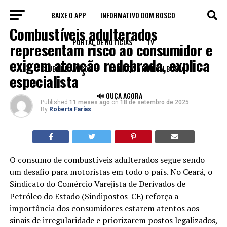
BAIXE O APP
INFORMATIVO DOM BOSCO
ECONOMIA
Combustíveis adulterados
PORTAL DE NOTÍCIAS
TV
representam risco ao consumidor e
exigem atenção redobrada, explica
CLUBE DE AMIGOS
CONHEÇA A FM DOM BOSCO
especialista
🔊 OUÇA AGORA
Published
11 meses ago
on
18 de setembro de 2025
By
Roberta Farias
O consumo de combustíveis adulterados segue sendo
um desafio para motoristas em todo o país. No Ceará, o
Sindicato do Comércio Varejista de Derivados de
Petróleo do Estado (Sindipostos-CE) reforça a
importância dos consumidores estarem atentos aos
sinais de irregularidade e priorizarem postos legalizados,