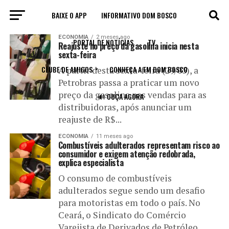
BAIXE O APP
INFORMATIVO DOM BOSCO
All posts tagged "gasolina"
ECONOMIA
2 meses ago
PORTAL DE NOTÍCIAS
TV
Reajuste no preço da gasolina inicia nesta
sexta-feira
CLUBE DE AMIGOS
CONHEÇA A FM DOM BOSCO
A partir desta sexta-feira (29/05), a
Petrobras passa a praticar um novo
preço da gasolina nas vendas para as
🔊 OUÇA AGORA
distribuidoras, após anunciar um
reajuste de R$...
ECONOMIA
11 meses ago
Combustíveis adulterados representam risco ao
consumidor e exigem atenção redobrada,
explica especialista
O consumo de combustíveis
adulterados segue sendo um desafio
para motoristas em todo o país. No
Ceará, o Sindicato do Comércio
Varejista de Derivados de Petróleo...