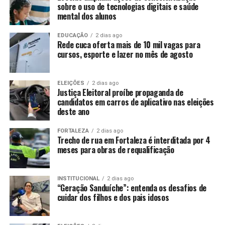
sobre o uso de tecnologias digitais e saúde
mental dos alunos
EDUCAÇÃO
2 dias ago
Rede cuca oferta mais de 10 mil vagas para
cursos, esporte e lazer no mês de agosto
ELEIÇÕES
2 dias ago
Justiça Eleitoral proíbe propaganda de
candidatos em carros de aplicativo nas eleições
deste ano
FORTALEZA
2 dias ago
Trecho de rua em Fortaleza é interditada por 4
meses para obras de requalificação
INSTITUCIONAL
2 dias ago
“Geração Sanduíche”: entenda os desafios de
cuidar dos filhos e dos pais idosos