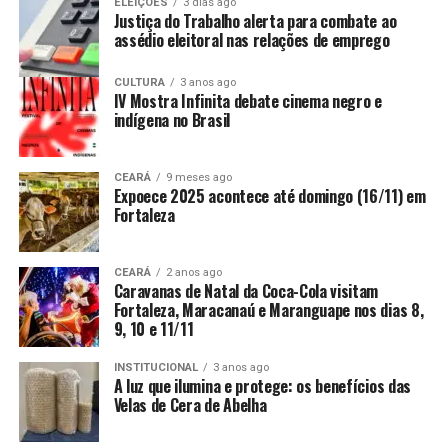
ELEIÇÕES
3 dias ago
Justiça do Trabalho alerta para combate ao
assédio eleitoral nas relações de emprego
CULTURA
3 anos ago
IV Mostra Infinita debate cinema negro e
indígena no Brasil
CEARÁ
9 meses ago
Expoece 2025 acontece até domingo (16/11) em
Fortaleza
CEARÁ
2 anos ago
Caravanas de Natal da Coca-Cola visitam
Fortaleza, Maracanaú e Maranguape nos dias 8,
9, 10 e 11/11
INSTITUCIONAL
3 anos ago
A luz que ilumina e protege: os benefícios das
Velas de Cera de Abelha