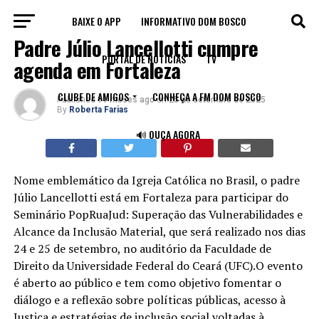
BAIXE O APP
INFORMATIVO DOM BOSCO
IGREJA
Padre Júlio Lancellotti cumpre
PORTAL DE NOTÍCIAS
TV
agenda em Fortaleza
CLUBE DE AMIGOS
CONHEÇA A FM DOM BOSCO
Published
11 meses ago
on
25 de setembro de 2025
By
Roberta Farias
🔊 OUÇA AGORA
Nome emblemático da Igreja Católica no Brasil, o padre
Júlio Lancellotti está em Fortaleza para participar do
Seminário PopRuaJud: Superação das Vulnerabilidades e
Alcance da Inclusão Material, que será realizado nos dias
24 e 25 de setembro, no auditório da Faculdade de
Direito da Universidade Federal do Ceará (UFC).O evento
é aberto ao público e tem como objetivo fomentar o
diálogo e a reflexão sobre políticas públicas, acesso à
Justiça e estratégias de inclusão social voltadas à