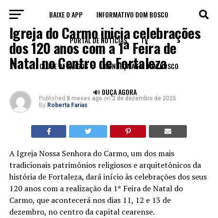
BAIXE O APP
INFORMATIVO DOM BOSCO
IGREJA
Igreja do Carmo inicia celebrações
PORTAL DE NOTÍCIAS
TV
dos 120 anos com a 1ª Feira de
Natal no Centro de Fortaleza
CLUBE DE AMIGOS
CONHEÇA A FM DOM BOSCO
🔊 OUÇA AGORA
Published
8 meses ago
on
2 de dezembro de 2025
By
Roberta Farias
A Igreja Nossa Senhora do Carmo, um dos mais
tradicionais patrimônios religiosos e arquitetônicos da
história de Fortaleza, dará início às celebrações dos seus
120 anos com a realização da 1ª Feira de Natal do
Carmo, que acontecerá nos dias 11, 12 e 13 de
dezembro, no centro da capital cearense.