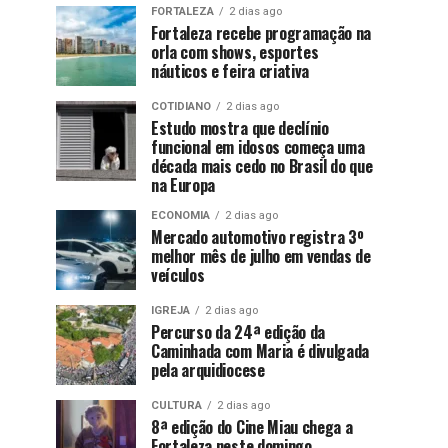
FORTALEZA
2 dias ago
Fortaleza recebe programação na
orla com shows, esportes
náuticos e feira criativa
COTIDIANO
2 dias ago
Estudo mostra que declínio
funcional em idosos começa uma
década mais cedo no Brasil do que
na Europa
ECONOMIA
2 dias ago
Mercado automotivo registra 3º
melhor mês de julho em vendas de
veículos
IGREJA
2 dias ago
Percurso da 24ª edição da
Caminhada com Maria é divulgada
pela arquidiocese
CULTURA
2 dias ago
8ª edição do Cine Miau chega a
Fortaleza neste domingo