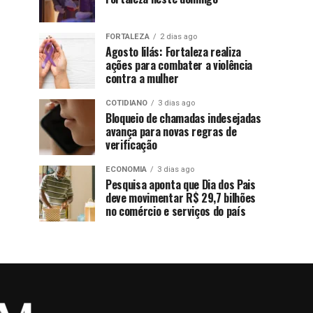
FORTALEZA
2 dias ago
Agosto lilás: Fortaleza realiza
ações para combater a violência
contra a mulher
COTIDIANO
3 dias ago
Bloqueio de chamadas indesejadas
avança para novas regras de
verificação
ECONOMIA
3 dias ago
Pesquisa aponta que Dia dos Pais
deve movimentar R$ 29,7 bilhões
no comércio e serviços do país