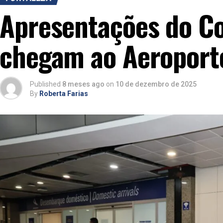
Apresentações do Co
chegam ao Aeroporto
Published
8 meses ago
on
10 de dezembro de 2025
By
Roberta Farias