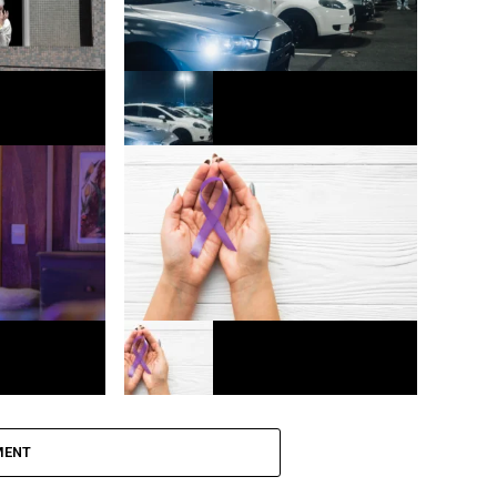
o funcional
Mercado automotivo registra 3º melhor
cada mais
mês de julho em vendas de veículos
Europa
ega a
Agosto lilás: Fortaleza realiza ações
para combater a violência contra a
MENT
mulher