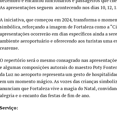
dezembro e encantou funcionários e passageiros que ch
As apresentações seguem acontecendo nos dias 10, 12, 15
A iniciativa, que começou em 2024, transforma o momen
simbólica, reforçando a imagem de Fortaleza como a “Cid
apresentações ocorrerão em dias específicos ainda a ser
ambiente aeroportuário e oferecendo aos turistas uma e
cearense.
O repertório será o mesmo consagrado nas apresentações 
e algumas composições autorais do maestro Poty Fontene
da Luz no aeroporto representa um gesto de hospitalid
em um momento mágico. As vozes das crianças simboliza
anunciam que Fortaleza vive a magia do Natal, convidan
alegria e o encanto das festas de fim de ano.
Serviço: