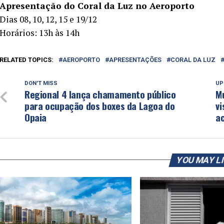
Apresentação do Coral da Luz no Aeroporto
Dias 08, 10, 12, 15 e 19/12
Horários: 13h às 14h
RELATED TOPICS:
AEROPORTO
APRESENTAÇÕES
CORAL DA LUZ
DON'T MISS
UP
Regional 4 lança chamamento público
M
para ocupação dos boxes da Lagoa do
v
Opaia
ac
YOU MAY L