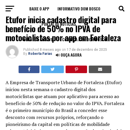
BAIXE O APP
INFORMATIVO DOM BOSCO
TRÂNSITO
Etufor inicia cadastro digital para
PORTAL DE NOTÍCIAS
TV
benefício de 50% no IPVA de
motociclistas por app em Fortaleza
CLUBE DE AMIGOS
CONHEÇA A FM DOM BOSCO
Published
8 meses ago
on
17 de dezembro de 2025
By
Roberta Farias
🔊 OUÇA AGORA
A Empresa de Transporte Urbano de Fortaleza (Etufor)
iniciou nesta semana o cadastro digital dos
motociclistas que atuam por aplicativo para acesso ao
benefício de 50% de redução no valor do IPVA. Fortaleza
é o primeiro município do Brasil a conceder esse
desconto com recursos próprios, reforçando o
pioneirismo da capital em políticas de mobilidade