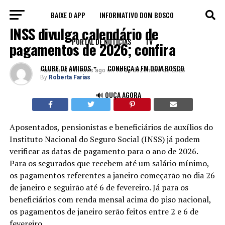
BAIXE O APP
INFORMATIVO DOM BOSCO
BRASIL
INSS divulga calendário de
PORTAL DE NOTÍCIAS
TV
pagamentos de 2026; confira
CLUBE DE AMIGOS
CONHEÇA A FM DOM BOSCO
Published
8 meses ago
on
18 de dezembro de 2025
By
Roberta Farias
🔊 OUÇA AGORA
Aposentados, pensionistas e beneficiários de auxílios do
Instituto Nacional do Seguro Social (INSS) já podem
verificar as datas de pagamento para o ano de 2026.
Para os segurados que recebem até um salário mínimo,
os pagamentos referentes a janeiro começarão no dia 26
de janeiro e seguirão até 6 de fevereiro. Já para os
beneficiários com renda mensal acima do piso nacional,
os pagamentos de janeiro serão feitos entre 2 e 6 de
fevereiro.