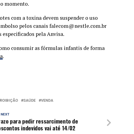
é o momento.
lotes com a toxina devem suspender o uso
eembolso pelos canais falecom@nestle.com.br
 especificados pela Anvisa.
como consumir as fórmulas infantis de forma
sa
.
ROIBIÇÃO
SAÚDE
VENDA
 NEXT
razo para pedir ressarcimento de
scontos indevidos vai até 14/02