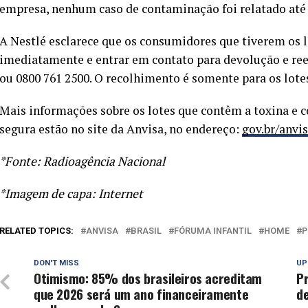
empresa, nenhum caso de contaminação foi relatado at
A Nestlé esclarece que os consumidores que tiverem os 
imediatamente e entrar em contato para devolução e r
ou 0800 761 2500. O recolhimento é somente para os lotes
Mais informações sobre os lotes que contêm a toxina e 
segura estão no site da Anvisa, no endereço:
gov.br/anvi
*Fonte: Radioagência Nacional
*Imagem de capa: Internet
RELATED TOPICS:
ANVISA
BRASIL
FÓRUMA INFANTIL
HOME
P
DON'T MISS
UP
Otimismo: 85% dos brasileiros acreditam
P
que 2026 será um ano financeiramente
de