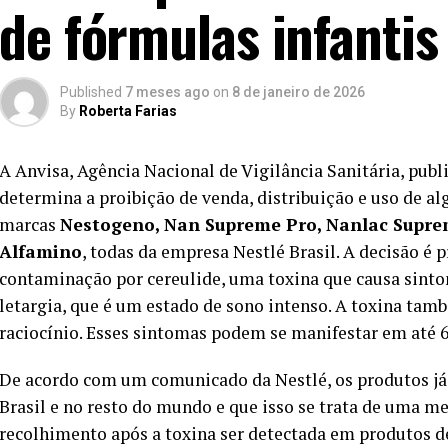
de fórmulas infantis
Published
7 meses ago
on
8 de janeiro de 2026
By
Roberta Farias
A Anvisa, Agência Nacional de Vigilância Sanitária, publ
determina a proibição de venda, distribuição e uso de al
marcas
Nestogeno, Nan Supreme Pro, Nanlac Suprem
Alfamino
, todas da empresa Nestlé Brasil. A decisão é 
contaminação por cereulide, uma toxina que causa sinto
letargia, que é um estado de sono intenso. A toxina t
raciocínio. Esses sintomas podem se manifestar em até 
De acordo com um comunicado da Nestlé, os produtos já 
Brasil e no resto do mundo e que isso se trata de uma me
recolhimento após a toxina ser detectada em produtos d