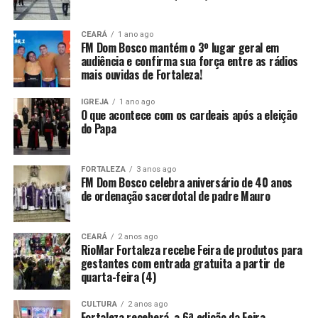
CEARÁ
1 ano ago
FM Dom Bosco mantém o 3º lugar geral em
audiência e confirma sua força entre as rádios
mais ouvidas de Fortaleza!
IGREJA
1 ano ago
O que acontece com os cardeais após a eleição
do Papa
FORTALEZA
3 anos ago
FM Dom Bosco celebra aniversário de 40 anos
de ordenação sacerdotal de padre Mauro
CEARÁ
2 anos ago
RioMar Fortaleza recebe Feira de produtos para
gestantes com entrada gratuita a partir de
quarta-feira (4)
CULTURA
2 anos ago
Fortaleza receberá a 6ª edição da Feira