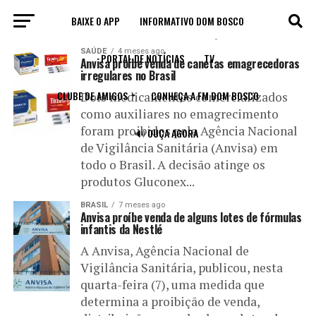
BAIXE O APP
INFORMATIVO DOM BOSCO
All posts tagged "proibição"
SAÚDE
4 meses ago
PORTAL DE NOTÍCIAS
TV
Anvisa proíbe venda de canetas emagrecedoras
irregulares no Brasil
CLUBE DE AMIGOS
CONHEÇA A FM DOM BOSCO
Dois medicamentos comercializados
como auxiliares no emagrecimento
foram proibidos pela Agência Nacional
🔊 OUÇA AGORA
de Vigilância Sanitária (Anvisa) em
todo o Brasil. A decisão atinge os
produtos Gluconex...
BRASIL
7 meses ago
Anvisa proíbe venda de alguns lotes de fórmulas
infantis da Nestlé
A Anvisa, Agência Nacional de
Vigilância Sanitária, publicou, nesta
quarta-feira (7), uma medida que
determina a proibição de venda,