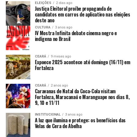
ELEIÇÕES
2 dias ago
Justiça Eleitoral proíbe propaganda de
candidatos em carros de aplicativo nas eleições
deste ano
CULTURA
3 anos ago
IV Mostra Infinita debate cinema negro e
indígena no Brasil
CEARÁ
9 meses ago
Expoece 2025 acontece até domingo (16/11) em
Fortaleza
CEARÁ
2 anos ago
Caravanas de Natal da Coca-Cola visitam
Fortaleza, Maracanaú e Maranguape nos dias 8,
9, 10 e 11/11
INSTITUCIONAL
3 anos ago
A luz que ilumina e protege: os benefícios das
Velas de Cera de Abelha