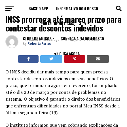
BAIXE O APP
INFORMATIVO DOM BOSCO
BRASIL
INSS prorroga até março prazo para
PORTAL DE NOTÍCIAS
TV
contestar descontos indevidos
CLUBE DE AMIGOS
CONHEÇA A FM DOM BOSCO
Published
6 meses ago
on
27 de janeiro de 2026
By
Roberta Farias
🔊 OUÇA AGORA
O INSS decidiu dar mais tempo para quem precisa
contestar descontos indevidos em seus benefícios. O
prazo, que terminaria agora em fevereiro, foi ampliado
até o dia 20 de março por conta de problemas no
sistema.
O objetivo é garantir o direito dos beneficiários
que enfrentam dificuldades no portal Meu INSS desde a
última segunda-feira (19).
O instituto informou que vem cobrando explicações da