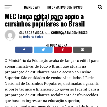
BAIXE O APP
INFORMATIVO DOM BOSCO
EDUCAÇÃO
MEC lança edital para apoio a
PORTAL DE NOTÍCIAS
TV
cursinhos populares no Brasil
CLUBE DE AMIGOS
CONHEÇA A FM DOM BOSCO
Published
6 meses ago
on
28 de janeiro de 2026
By
Roberta Farias
🔊 OUÇA AGORA
O Ministério da Educação acaba de lançar o edital para
apoiar iniciativas de todo o Brasil que atuam na
preparação de estudantes para o acesso ao Ensino
Superior. São entidades de ensino vinculadas à Rede
Nacional de Cursinhos Populares, destinadas a garantir
suporte técnico e financeiro do governo federal para a
preparação de estudantes socialmente desfavorecidos
que buscam ingressar na educação superior,
especialmente por meio do Exame Nacional do Ensino