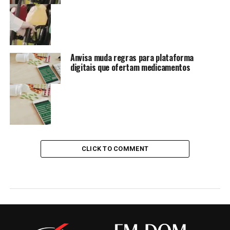
Anvisa muda regras para plataforma
digitais que ofertam medicamentos
CLICK TO COMMENT