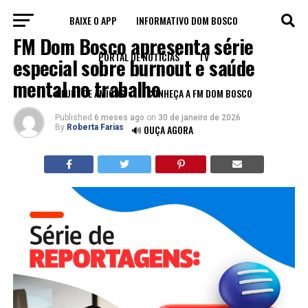
BAIXE O APP
INFORMATIVO DOM BOSCO
INSTITUCIONAL
FM Dom Bosco apresenta série
PORTAL DE NOTÍCIAS
TV
especial sobre burnout e saúde
mental no trabalho
CLUBE DE AMIGOS
CONHEÇA A FM DOM BOSCO
Published
6 meses ago
on
30 de janeiro de 2026
By
Roberta Farias
🔊 OUÇA AGORA